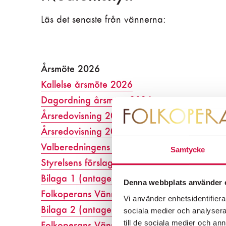
Läs det senaste från vännerna:
Årsmöte 2026
Kallelse årsmöte 2026
Dagordning årsmöte 2026
Årsredovisning 2025 Föreningen Folkopera
Årsredovisning 2025 Föreningen Folkoperan
Valberedningens förslag till styrelse och revi
Samtycke
Styrelsens förslag till valberedning
Bilaga 1 (antagen proposition vid årsmötet
Denna webbplats använder 
Folkoperans Vänner för beslut)
Vi använder enhetsidentifierar
Bilaga 2 (antagen proposition vid årsmötet
sociala medier och analysera 
till de sociala medier och a
Folkoperans Vänners Stipendiefond för beslu