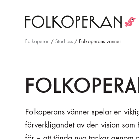
Folkoperan
/
Stöd oss
/
Folkoperans vänner
FOLKOPER
Folkoperans vänner spelar en viktig 
förverkligandet av den vision som 
för – att tända nya tankar genom 