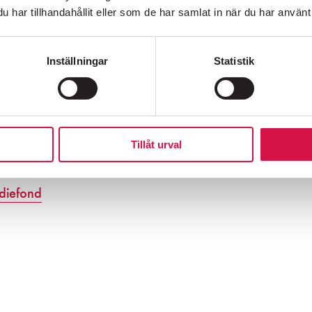
har tillhandahållit eller som de har samlat in när du har använt 
Vänners stadgar respektive Folkoperans Vänners
ydligande i Folkoperans Vänners Stipendiefonds
Inställningar
Statistik
SÖDERMALMS MEST HÖGLJUDDA GRANNE SEDAN 1976
Tillåt urval
diefond
, Hornsgatan 72,
118 21 Stockholm
616 07 50