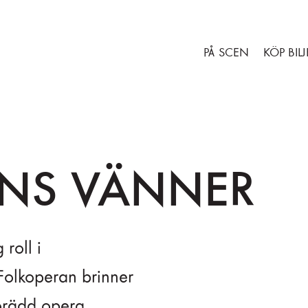
Gå till huvudinnehåll
Gå till sidfot
PÅ SCEN
KÖP BILJ
ANS VÄNNER
roll i
Folkoperan brinner
orädd opera.