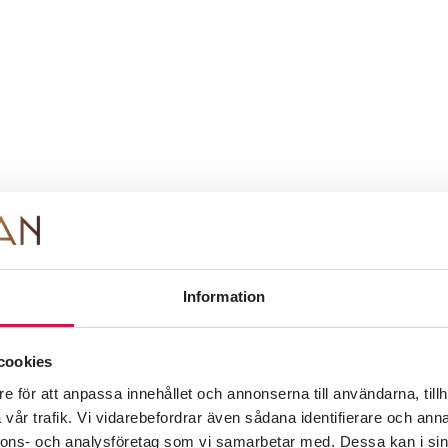
FOLKOPERANS NYHETSBREV
Information om premiärer, evenemang och
erbjudanden skickas regelbundet.
Integritetspolicy
ns Vänner
s Vänners Stipendiefond
sorer
Information
PÅ SCEN
KÖP BILJETTER
OM FOLKOPERAN
KONTAKT
 2025 gällande stadgar för Föreningen
cookies
e för att anpassa innehållet och annonserna till användarna, tillh
 2025 gällande stadgar för Föreningen
vår trafik. Vi vidarebefordrar även sådana identifierare och anna
nnons- och analysföretag som vi samarbetar med. Dessa kan i sin
t)