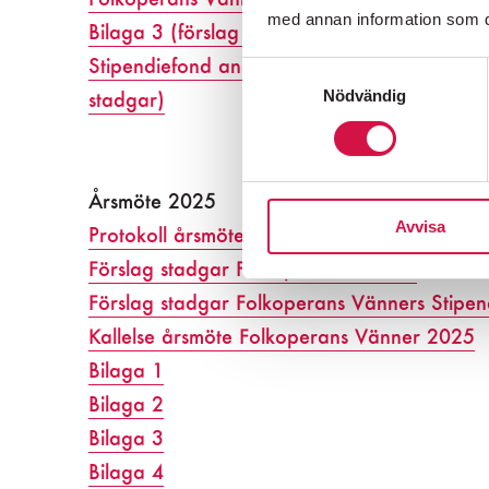
med annan information som du 
Bilaga 3 (förslag till tillägg i Folkoperans 
Stipendiefond ang. motioner liksom ett fört
Samtyckesval
Nödvändig
stadgar)
Årsmöte 2025
Avvisa
Protokoll årsmöte Folkoperans Vänner 2025
Förslag stadgar Folkoperans Vänner
Förslag stadgar Folkoperans Vänners Stipen
Kallelse årsmöte Folkoperans Vänner 2025
Folkoperan
Bilaga 1
Biljetter:
08-
Bilaga 2
Bilaga 3
Bilaga 4