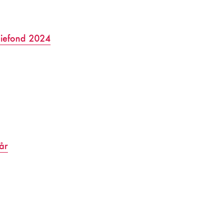
diefond 2024
år