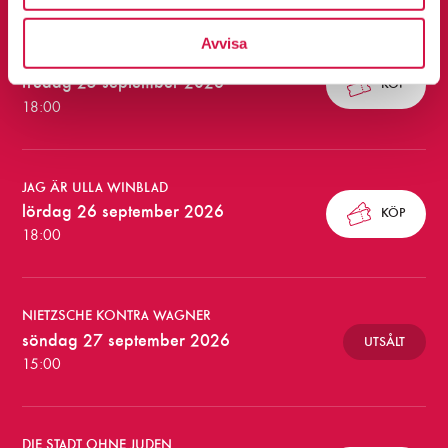
d
e
Avvisa
NIETZSCHE KONTRA WAGNER
f
fredag 25 september 2026
KÖP
ö
18:00
r
e
JAG ÄR ULLA WINBLAD
s
lördag 26 september 2026
KÖP
18:00
t
ä
l
NIETZSCHE KONTRA WAGNER
söndag 27 september 2026
UTSÅLT
l
15:00
n
i
DIE STADT OHNE JUDEN