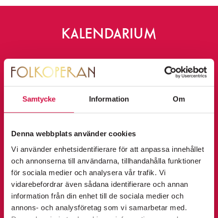
KALENDARIUM
K
FOLKOPERAN FOAJÉ: ANKI SVAN &
ö
ÄLSKARNA
KÖP
fredag 11 september 2026
p
Samtycke
Information
Om
FOLKOPERANS
18:00
b
NYHETSBREV
i
Denna webbplats använder cookies
Information om premiärer, evenemang och
l
JAG ÄR ULLA WINBLAD URPREMIÄR
erbjudanden skickas regelbundet.
Vi använder enhetsidentifierare för att anpassa innehållet
torsdag 17 september 2026
Integritetspolicy
UTSÅLT
och annonserna till användarna, tillhandahålla funktioner
j
19:00
för sociala medier och analysera vår trafik. Vi
e
vidarebefordrar även sådana identifierare och annan
SKICKA
information från din enhet till de sociala medier och
t
annons- och analysföretag som vi samarbetar med.
JAG ÄR ULLA WINBLAD
t