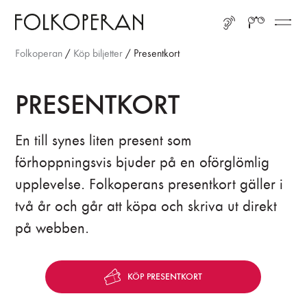
Gå till huvudinnehåll
Gå till sidfot
LYSSNA
SÖK
ME
Folkoperan
/
Köp biljetter
/
Presentkort
PRESENTKORT
En till synes liten present som
förhoppningsvis bjuder på en oförglömlig
upplevelse. Folkoperans presentkort gäller i
två år och går att köpa och skriva ut direkt
på webben.
KÖP PRESENTKORT