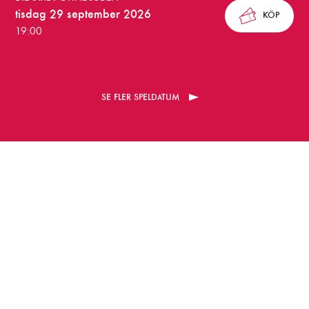
n
tisdag 29 september 2026
KÖP
g
19:00
a
r
SE FLER SPELDATUM