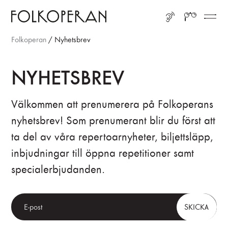
Gå till huvudinnehåll
Gå till sidfot
LYSSNA
SÖK
ME
Folkoperan
/
Nyhetsbrev
NYHETSBREV
Välkommen att prenumerera på Folkoperans
nyhetsbrev! Som prenumerant blir du först att
ta del av våra repertoarnyheter, biljettsläpp,
inbjudningar till öppna repetitioner samt
specialerbjudanden.
SKICKA