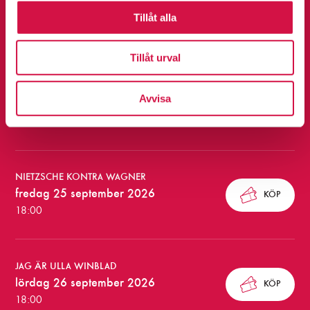
o
onsdag 23 september 2026
KÖP
Tillåt alla
18:00
m
Tillåt urval
m
a
JAG ÄR ULLA WINBLAD
Avvisa
torsdag 24 september 2026
KÖP
n
19:00
d
e
NIETZSCHE KONTRA WAGNER
f
fredag 25 september 2026
KÖP
ö
18:00
r
e
JAG ÄR ULLA WINBLAD
s
lördag 26 september 2026
KÖP
18:00