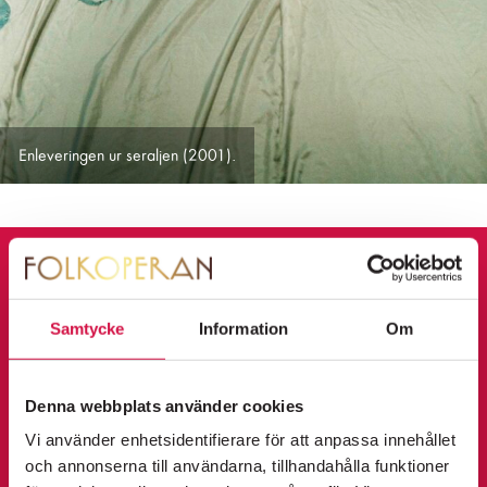
Enleveringen ur seraljen (2001).
KALENDARIUM
Samtycke
Information
Om
FOLKOPERANS
K
NYHETSBREV
FOLKOPERAN FOAJÉ: ANKI SVAN &
ö
ÄLSKARNA
Denna webbplats använder cookies
Information om premiärer, evenemang och
KÖP
fredag 11 september 2026
p
erbjudanden skickas regelbundet.
Vi använder enhetsidentifierare för att anpassa innehållet
18:00
Integritetspolicy
b
och annonserna till användarna, tillhandahålla funktioner