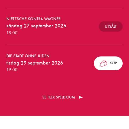
t
ä
l
NIETZSCHE KONTRA WAGNER
söndag 27 september 2026
UTSÅLT
l
15:00
n
i
DIE STADT OHNE JUDEN
n
tisdag 29 september 2026
KÖP
g
19:00
a
r
SE FLER SPELDATUM