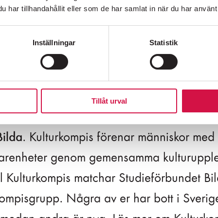
har tillhandahållit eller som de har samlat in när du har använt 
Inställningar
Statistik
kompis?
SÖDERMALMS MEST HÖGLJUDDA GRANNE SEDAN 1976
Tillåt urval
betar med Kulturkompis som arrangeras a
Bilda
. Kulturkompis förenar människor med 
arenheter genom gemensamma kulturupple
, Hornsgatan 72,
118 21 Stockholm
616 07 50
ll Kulturkompis matchar Studieförbundet Bi
kompisgrupp. Några av er har bott i Sverig