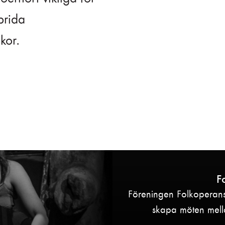
prida
kor.
F
Föreningen Folkoperans 
skapa möten mella