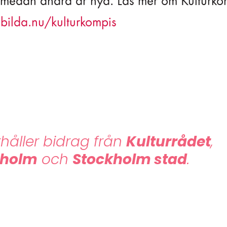
, medan andra är nya. Läs mer om Kulturko
ilda.nu/kulturkompis
håller bidrag från
Kulturrådet
,
kholm
och
Stockholm stad
.