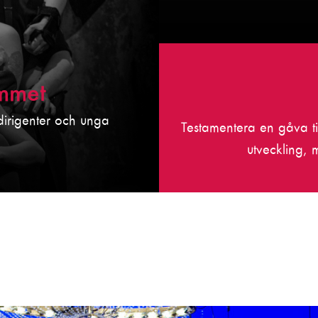
mmet
dirigenter och unga
Testamentera en gåva ti
utveckling, 