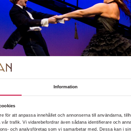
FOLKOPERANS NYHETSBREV
Information om premiärer, evenemang och
erbjudanden skickas regelbundet.
Integritetspolicy
Information
PÅ SCEN
KÖP BILJETTER
OM FOLKOPERAN
KONTAKT
cookies
e för att anpassa innehållet och annonserna till användarna, tillh
vår trafik. Vi vidarebefordrar även sådana identifierare och anna
nnons- och analysföretag som vi samarbetar med. Dessa kan i sin