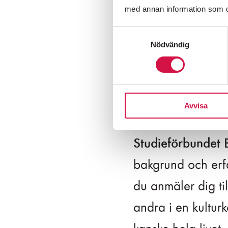
med annan information som du 
Samtyckesval
Nödvändig
Vill du bli en Kultur
Avvisa
Folkoperan samar
Studieförbundet 
bakgrund och erf
Folkoperan
Biljetter:
08-
du anmäler dig ti
andra i en kultur