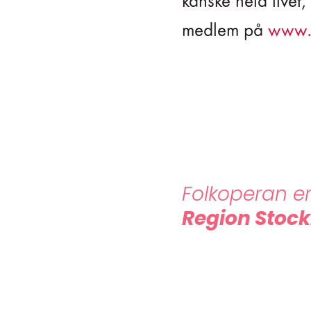
kanske hela livet
medlem på
www.b
Folkoperan er
Region Stoc