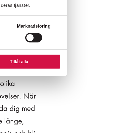
deras tjänster.
Marknadsföring
Tillåt alla
v
olika
velser. När
lda dig med
e länge,