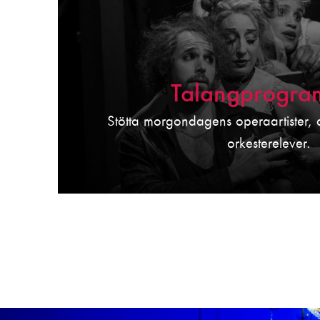
Talangprogra
Stötta morgondagens operaartister, 
orkesterelever.