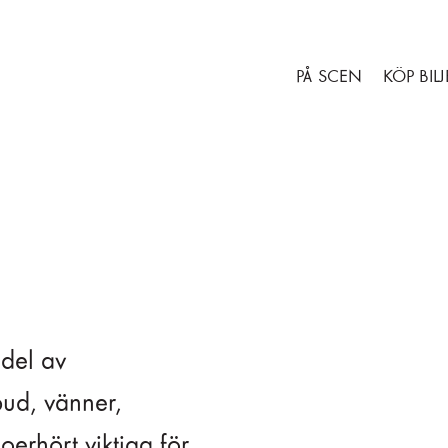
Gå till huvudinnehåll
Gå till sidfot
PÅ SCEN
KÖP BILJ
 del av
ud, vänner,
 oerhört viktiga för