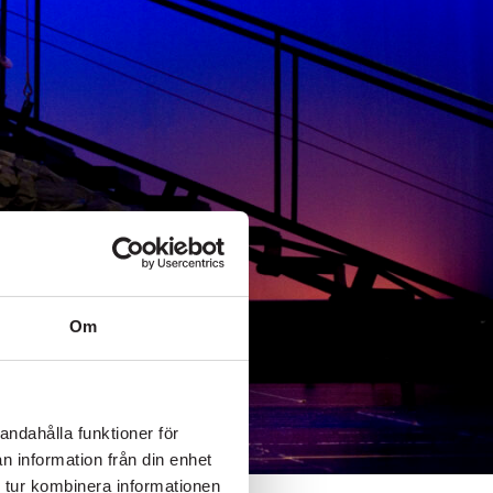
SKICKA
Om
andahålla funktioner för
n information från din enhet
 tur kombinera informationen