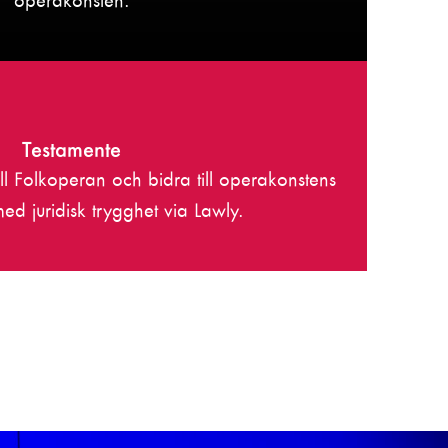
operakonsten.
Testamente
ll Folkoperan och bidra till operakonstens
med juridisk trygghet via Lawly.