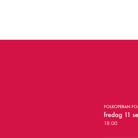
K
FOLKOPERAN FOA
ö
fredag 11 s
p
18:00
b