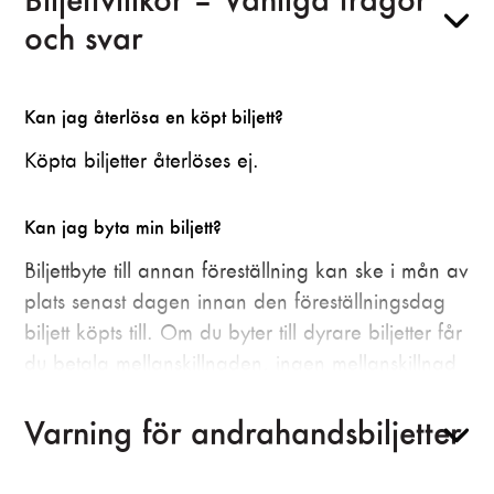
och svar
Kan jag återlösa en köpt biljett?
Köpta biljetter återlöses ej.
Kan jag byta min biljett?
Biljettbyte till annan föreställning kan ske i mån av
plats senast dagen innan den föreställningsdag
biljett köpts till. Om du byter till dyrare biljetter får
du betala mellanskillnaden, ingen mellanskillnad
betalas tillbaka om du byter till billigare biljetter.
Du kan själv byta dina biljetter till en annan dag
Varning för andrahandsbiljetter
på din ordersida på webben, har du köpt
biljetter med ett specialerbjudande som t.ex Early