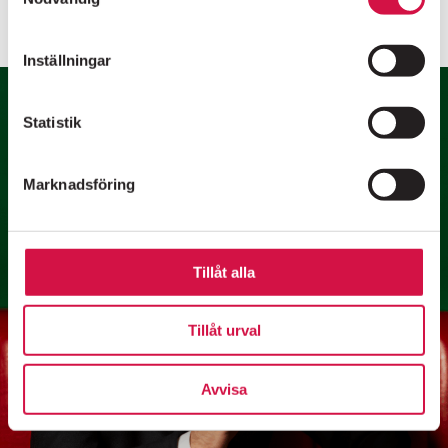
Inställningar
SÖDERMALMS MEST HÖGLJUDDA GRANNE SEDAN 1976
Statistik
Marknadsföring
Folkoperan, Hornsgatan 72,
118 21 Stockholm
Biljetter:
08-616 07 50
Tillåt alla
Tillåt urval
Avvisa