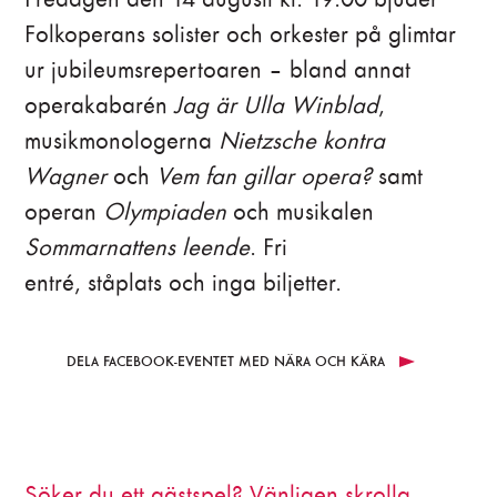
Vidareförsäljning av biljetter för kommersiellt bruk
är inte tillåtet.
Folkoperans solister och orkester på glimtar
ur jubileumsrepertoaren – bland annat
Gäller biljetter som köpts via
operakabarén
Jag är Ulla Winblad
,
andrahandsförsäljningssajter?
musikmonologerna
Nietzsche kontra
Folkoperan kan inte garantera inträde på biljetter
Wagner
och
Vem fan gillar opera?
samt
som köpts via andrahandsförsäljningssajter.
operan
Olympiaden
och musikalen
Observera att Folkoperans biljetter säljs via
Sommarnattens leende
. Fri
folkoperan.se samt på plats i Folkoperans
entré, ståplats och inga biljetter.
biljettkassa.
Hur gör jag för att boka rullstolsplats i salongen?
DELA FACEBOOK-EVENTET MED NÄRA OCH KÄRA
Mejla till
biljett@folkoperan.se
eller ring 08-616
07 53 så hjälper vi dig.
Söker du ett gästspel? Vänligen skrolla