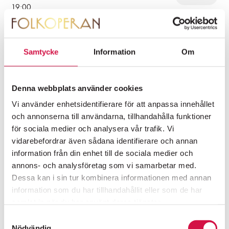
19:00
JAG ÄR ULLA WINBLAD
Samtycke
Information
Om
FOLKOPERANS
lördag 19 september 2026
KÖP
NYHETSBREV
18:00
Denna webbplats använder cookies
Information om premiärer, evenemang och
erbjudanden skickas regelbundet.
Vi använder enhetsidentifierare för att anpassa innehållet
Integritetspolicy
och annonserna till användarna, tillhandahålla funktioner
JAG ÄR ULLA WINBLAD
Fåtal biljetter kvar
för sociala medier och analysera vår trafik. Vi
söndag 20 september 2026
vidarebefordrar även sådana identifierare och annan
KÖP
15:00
SKICKA
information från din enhet till de sociala medier och
annons- och analysföretag som vi samarbetar med.
Dessa kan i sin tur kombinera informationen med annan
information som du har tillhandahållit eller som de har
PÅ SCEN
KÖP BILJETTER
OM FOLKOPERAN
SAMTLIGA SPELDATUM JAG ÄR ULLA
samlat in när du har använt deras tjänster.
KONTAKT
WINBLAD
Samtyckesval
Nödvändig