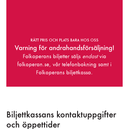
RÄTT PRIS OCH PLATS BARA HOS OSS
Varning för andrahandsförsäljning!
Folkoperans biljetter säljs
endast
via
folkoperan.se, vår telefonbokning samt i
Folkoperans biljettkassa.
Biljettkassans kontaktuppgifter
och öppettider