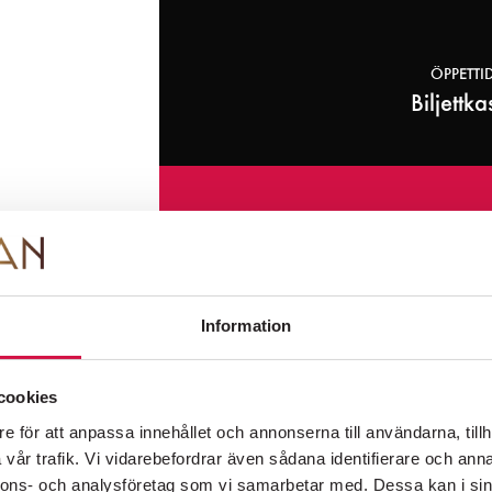
FOLKOPERANS NYHETSBREV
ÖPPETTI
Biljettk
Information om premiärer, evenemang och
erbjudanden skickas regelbundet.
Integritetspolicy
ttkassa på
16 07 50
WEBBSH
Information
Köp bilj
PÅ SCEN
KÖP BILJETTER
OM FOLKOPERAN
KONTAKT
cookies
e för att anpassa innehållet och annonserna till användarna, tillh
vår trafik. Vi vidarebefordrar även sådana identifierare och anna
nnons- och analysföretag som vi samarbetar med. Dessa kan i sin