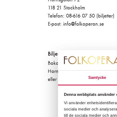
118 21 Stockholm
Telefon: 08-616 07 50 (biljetter)
E-post: info@folkoperan.se
Biljettbokning
Boka biljetter i Folkoperans bilje
Hornsgatan 72, på telefon 08-6
Samtycke
eller via webbshopen.
Denna webbplats använder 
Vi använder enhetsidentifierar
sociala medier och analysera 
till de sociala medier och a