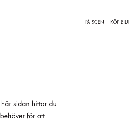
Gå till huvudinnehåll
Gå till sidfot
PÅ SCEN
KÖP BILJ
här sidan hittar du
behöver för att