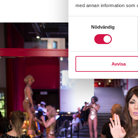
med annan information som du 
Samtyckesval
Nödvändig
Avvisa
Folkoperan
Biljetter:
08-