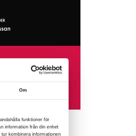
DER
assan
SKICKA
OP
Om
etter
andahålla funktioner för
n information från din enhet
 tur kombinera informationen