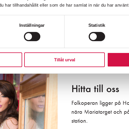
har tillhandahållit eller som de har samlat in när du har använt 
Inställningar
Statistik
SÖDERMALMS MEST HÖGLJUDDA GRANNE SEDAN 1976
Tillåt urval
Hitta till oss
, Hornsgatan 72,
118 21 Stockholm
616 07 50
Folkoperan ligger på H
nära Mariatorget och p
station.