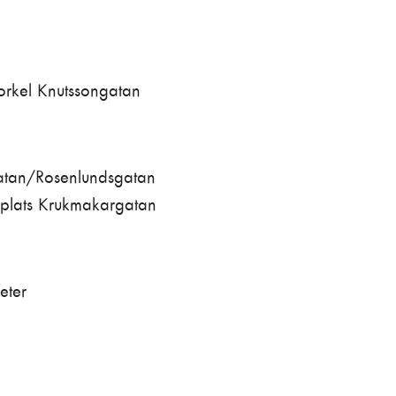
orkel Knutssongatan
gatan/Rosenlundsgatan
lplats Krukmakargatan
eter