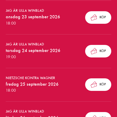
l
k
JAG ÄR ULLA WINBLAD
o
onsdag 23 september 2026
KÖP
18:00
m
m
a
JAG ÄR ULLA WINBLAD
torsdag 24 september 2026
KÖP
n
19:00
d
e
NIETZSCHE KONTRA WAGNER
f
fredag 25 september 2026
KÖP
ö
18:00
r
e
JAG ÄR ULLA WINBLAD