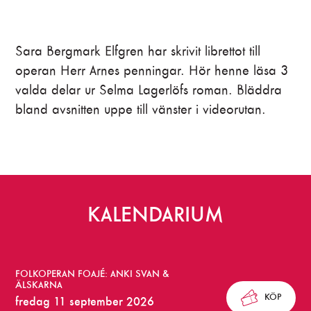
Sara Bergmark Elfgren har skrivit librettot till
operan Herr Arnes penningar. Hör henne läsa 3
valda delar ur Selma Lagerlöfs roman. Bläddra
bland avsnitten uppe till vänster i videorutan.
KALENDARIUM
K
FOLKOPERAN FOAJÉ: ANKI SVAN &
ö
ÄLSKARNA
KÖP
fredag 11 september 2026
p