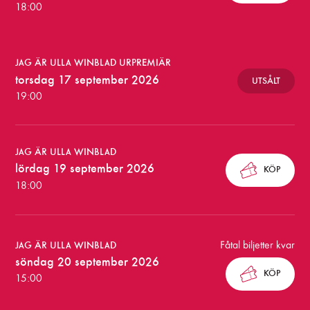
18:00
b
i
l
JAG ÄR ULLA WINBLAD URPREMIÄR
torsdag 17 september 2026
UTSÅLT
j
19:00
e
t
JAG ÄR ULLA WINBLAD
t
lördag 19 september 2026
KÖP
e
18:00
r
t
Fåtal biljetter kvar
JAG ÄR ULLA WINBLAD
i
söndag 20 september 2026
KÖP
15:00
l