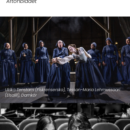
Aftonbladet
Ulrika Tenstam (Fiskrenserska), Tessan-Maria Lehmussaari
(Elsalill), Damkör