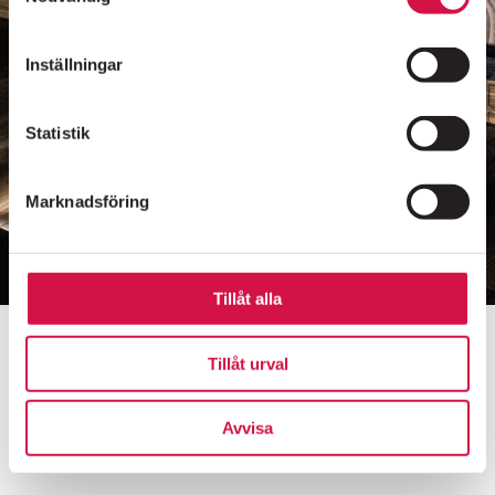
Inställningar
SÖDERMALMS MEST HÖGLJUDDA GRANNE SEDAN 1976
Statistik
Marknadsföring
Folkoperan, Hornsgatan 72,
118 21 Stockholm
Biljetter:
08-616 07 50
Ebba Lejonclou (Sigrid). Foto: Mats Bäcker
Tillåt alla
Tillåt urval
Avvisa
Medverkande