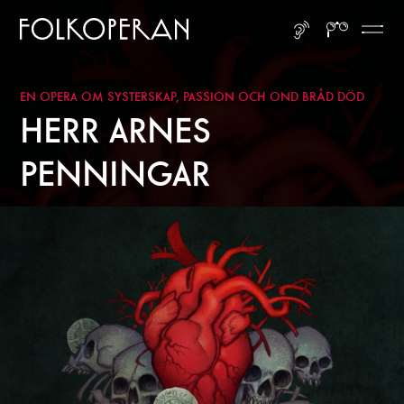
Gå till huvudinnehåll
Gå till sidfot
LYSSNA
SÖK
ME
EN OPERA OM SYSTERSKAP, PASSION OCH OND BRÅD DÖD
HERR ARNES
PENNINGAR