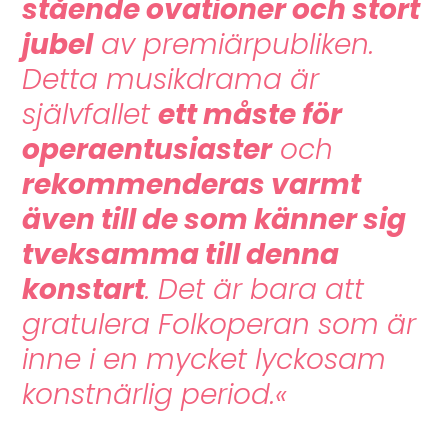
stående ovationer och stort
jubel
av premiärpubliken.
ELSALILL
Nej, sir Archie!
Detta musikdrama är
självfallet
ett måste för
ELSALILL
operaentusiaster
och
Sir Archie?
rekommenderas varmt
även till de som känner sig
tveksamma till denna
konstart
. Det är bara att
gratulera Folkoperan som är
inne i en mycket lyckosam
konstnärlig period.«