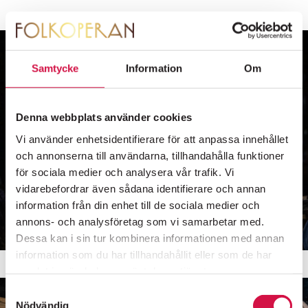
Samtycke
Information
Om
FOLKOPERANS
NYHETSBREV
Denna webbplats använder cookies
Information om premiärer, evenemang och
erbjudanden skickas regelbundet.
Vi använder enhetsidentifierare för att anpassa innehållet
Integritetspolicy
och annonserna till användarna, tillhandahålla funktioner
för sociala medier och analysera vår trafik. Vi
vidarebefordrar även sådana identifierare och annan
SKICKA
information från din enhet till de sociala medier och
Bernt Ola Volungholen (Sir Archie), Kristoffer Töyrä (Sir Reginal),
annons- och analysföretag som vi samarbetar med.
Tessan-Maria Lehmussaari (Elsalill)
Dessa kan i sin tur kombinera informationen med annan
information som du har tillhandahållit eller som de har
PÅ SCEN
KÖP BILJETTER
OM FOLKOPERAN
samlat in när du har använt deras tjänster.
KONTAKT
Samtyckesval
Nödvändig