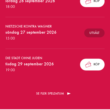
s
lördag 26 september 2026
KÖP
18:00
t
ä
l
NIETZSCHE KONTRA WAGNER
söndag 27 september 2026
UTSÅLT
l
15:00
n
i
DIE STADT OHNE JUDEN
n
tisdag 29 september 2026
KÖP
g
19:00
a
r
SE FLER SPELDATUM