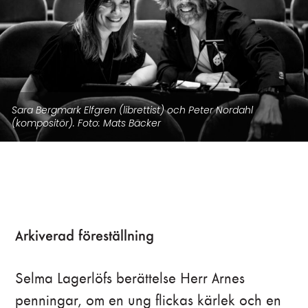
Sara Bergmark Elfgren (librettist) och Peter Nordahl
(kompositör). Foto: Mats Bäcker
Arkiverad föreställning
Selma Lagerlöfs berättelse Herr Arnes
penningar, om en ung flickas kärlek och en