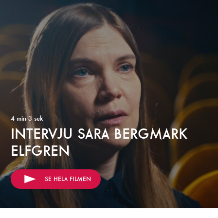
4 min 3 sek
INTERVJU SARA BERGMARK
ELFGREN
SE HELA FILMEN