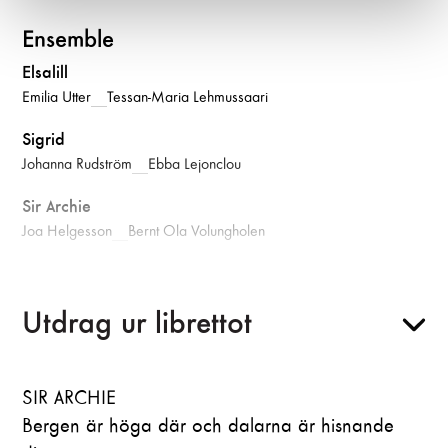
Ensemble
Elsalill
Emilia Utter
|
Tessan-Maria Lehmussaari
Sigrid
Johanna Rudström
|
Ebba Lejonclou
Sir Archie
|
Joa Helgesson
Bernt Ola Volungholen
Sir Reginald
Kristoffer Töyrä
Utdrag ur librettot
Skepparen
Olle Persson
SIR ARCHIE
Skepparen/Sir Reginald
Bergen är höga där och dalarna är hisnande
Caspar Engdahl