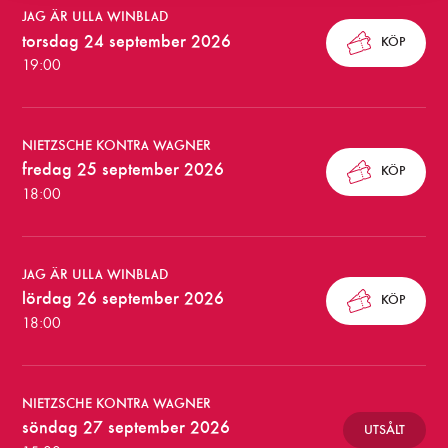
a
JAG ÄR ULLA WINBLAD
torsdag 24 september 2026
KÖP
n
19:00
d
e
NIETZSCHE KONTRA WAGNER
f
fredag 25 september 2026
KÖP
ö
18:00
r
e
JAG ÄR ULLA WINBLAD
s
lördag 26 september 2026
KÖP
18:00
t
ä
l
NIETZSCHE KONTRA WAGNER
söndag 27 september 2026
UTSÅLT
l