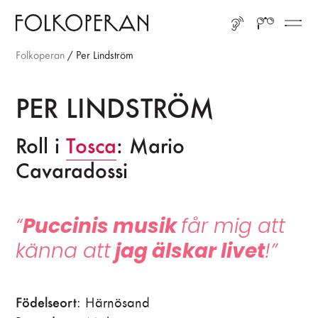
Gå till huvudinnehåll
Gå till sidfot
LYSSNA
SÖK
ME
Folkoperan
/
Per Lindström
PER LINDSTRÖM
Roll i
Tosca
: Mario
Cavaradossi
“
Puccinis musik
får mig att
känna att
jag älskar livet
!”
Födelseort
: Härnösand