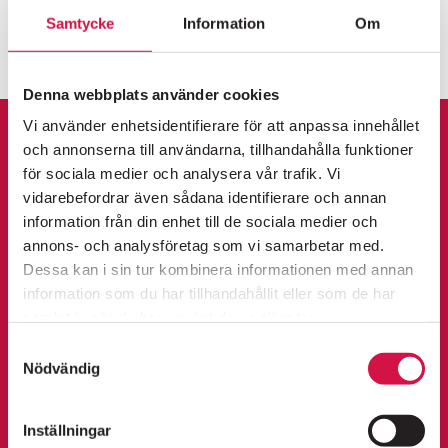
Samtycke
Information
Om
FOLKOPERANS
Norma
Pollione i
(2022)
NYHETSBREV
Denna webbplats använder cookies
Information om premiärer, evenemang och
erbjudanden skickas regelbundet.
Vi använder enhetsidentifierare för att anpassa innehållet
Integritetspolicy
KALENDARIUM
och annonserna till användarna, tillhandahålla funktioner
för sociala medier och analysera vår trafik. Vi
vidarebefordrar även sådana identifierare och annan
K
SKICKA
information från din enhet till de sociala medier och
FOLKOPERAN FOAJÉ: ANKI SVAN &
ö
annons- och analysföretag som vi samarbetar med.
ÄLSKARNA
Dessa kan i sin tur kombinera informationen med annan
KÖP
fredag 11 september 2026
p
information som du har tillhandahållit eller som de har
PÅ SCEN
KÖP BILJETTER
OM FOLKOPERAN
18:00
b
samlat in när du har använt deras tjänster.
KONTAKT
Samtyckesval
i
Nödvändig
l
JAG ÄR ULLA WINBLAD URPREMIÄR
torsdag 17 september 2026
UTSÅLT
j
Inställningar
19:00