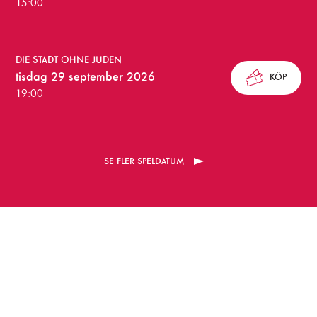
15:00
n
i
DIE STADT OHNE JUDEN
n
tisdag 29 september 2026
KÖP
g
19:00
a
r
SE FLER SPELDATUM