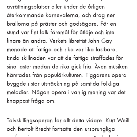
Lidia Bäck, Malin Ehlin, Linn Oscarsson
avrättningsplatser eller under de årligen
återkommande karnevalerna, och drog ner
Tiggare
brallorna på präster och godsägare. För en
Magnus Bergström, Johan Carlqvist
stund var fint folk föremål för åtlöje och inte
Flickan
finare än andra. Verkets librettist John Gay
Ella Dahl
|
Linnea Hård
menade att fattiga och rika var lika lastbara.
Enda skillnaden var att de fattiga straffades för
Orkester
sina laster medan de rika gick fria. Även musiken
Folkoperans orkester
hämtades från populärkulturen. Tiggarens opera
Gästande körer
byggde i stor utsträckning på samtida folkliga
Gränslösa röster
|
Hägerstens kammarkör
|
Hägersten A
melodier. Någon opera i vanlig mening var det
Capella
|
Kammarkören Cantare
|
Mäster
Olofskören
|
Orninakören
|
Plica Vocalis
|
Södertälje
knappast fråga om.
kammarkör
|
Triangelkören.
Tolvskillingsoperan för allt detta vidare. Kurt Weill
och Bertolt Brecht fortsatte den ursprungliga
Team