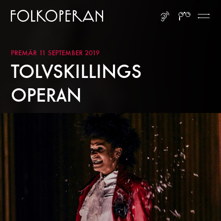
Gå till huvudinnehåll
Gå till sidfot
LYSSNA
SÖK
ME
PREMÄR 11 SEPTEMBER 2019
TOLVSKILLINGS
OPERAN