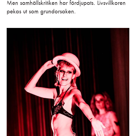
Men samhällskritiken har fördjupats. Livsvillkoren
Dramaturger
pekas ut som grundorsaken.
Sofia Fredén, Magnus Lindman
Upphovsmakare
Musik
Kurt Weill
Text
Bertholt Brecht
Svensk text
Magnus Lindman