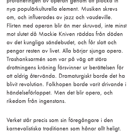
profaneringen av operan genom att plocka in
Musikalisk ledning
nya populärkulturella element. Musiken skrevs
Jonas Nydesjö
om, och influerades av jazz och vaudeville.
Dirigenter
Flirten med operan blir än mer skruvad, inte minst
Jonas Nydesjö
|
Marit Strindlund
mot slutet då Mackie Kniven räddas från döden
av det kungliga sändebudet, och får slott och
Regi
pengar resten av livet. Alla börjar sjunga opera.
Mellika Melouani Melani
Trashanksarmén som var på väg att störa
Scenografi och kostym
drottningens kröning försvinner ur berättelsen för
Alex Tarraguël
att aldrig återvända. Dramaturgiskt borde det ha
Ljusdesign
blivit revolution. Folkhopen borde varit drivande i
Joonas Tikkanen
händelseförloppet. Men det blir opera, och
rikedom från ingenstans.
Mask och perukdesign
Johanna Ruben
Verket står precis som sin föregångare i den
Koreograf
karnevalistiska traditionen som hånar allt heligt.
Tine Matulessy