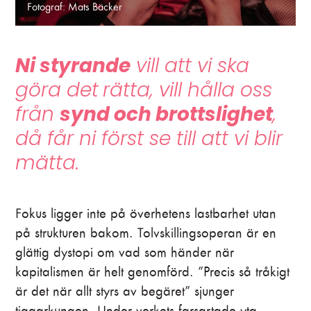
Fotograf: Mats Bäcker
Ni styrande
vill att vi ska
göra det
rätta, vill hålla oss
från
synd och brottslighet
,
då får ni först se till att vi blir
mätta.
Fokus ligger inte på överhetens lastbarhet utan
på strukturen bakom. Tolvskillingsoperan är en
glättig dystopi om vad som händer när
kapitalismen är helt genomförd. ”Precis så tråkigt
är det när allt styrs av begäret” sjunger
tiggarkungen. Under verkets farsartade yta