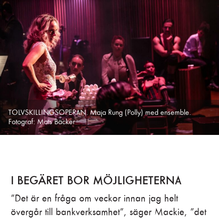
Mackie Kniven
Fredrik Lycke
Jenny
Richard Hamrin
Tiger Brown, Polischef
Lennart Jähkel
Lucy, hans dotter
TOLVSKILLINGSOPERAN. Maja Rung (Polly) med ensemble.
Sanna Gibbs
Fotograf: Mats Bäcker
Filch, Tiggare
Peter Gardiner
Pastor Kimball
I BEGÄRET BOR MÖJLIGHETERNA
Peter Gardiner
”Det är en fråga om veckor innan jag helt
Smith, Polis
övergår till bankverksamhet”, säger Mackie, ”det
Peter Gardiner