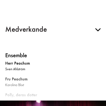
Medverkande
Ensemble
Herr Peachum
Sven Ahlström
Fru Peachum
Karolina Blixt
Polly, deras dotter
Maja Rung