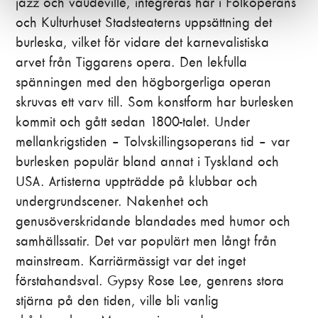
jazz och vaudeville, integreras här i Folkoperans
och Kulturhuset Stadsteaterns uppsättning det
burleska, vilket för vidare det karnevalistiska
arvet från Tiggarens opera. Den lekfulla
spänningen med den högborgerliga operan
skruvas ett varv till. Som konstform har burlesken
kommit och gått sedan 1800-talet. Under
mellankrigstiden – Tolvskillingsoperans tid – var
burlesken populär bland annat i Tyskland och
USA. Artisterna uppträdde på klubbar och
undergrundscener. Nakenhet och
genusöverskridande blandades med humor och
samhällssatir. Det var populärt men långt från
mainstream. Karriärmässigt var det inget
förstahandsval. Gypsy Rose Lee, genrens stora
stjärna på den tiden, ville bli vanlig