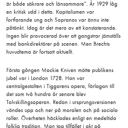
är både säkrare och lönsammare”. År 1929 låg
Falskmyntarmattias
en kritisk udd i detta. Kapitalismen var
Angelika Prick
fortfarande ung och Sopranos var ännu inte
påtänkt. Idag är det mera av ett konstaterande.
Tårpilswalter
Ingen blir provocerad över att gangstrar jämställs
Sofia Södergård
med bankdirektörer på scenen. Men Brechts
Fingerkroksjakob
huvudtema är fortsatt aktuellt.
Malin Ehlin
Robert med sågen
Första gången Mackie Kniven mötte publikens
Lidia Bäck
jubel var i London 1728. Han var
centralgestalten i Tiggarens opera, förlagan till
Jimmie
det som två hundra år senare blev
Linn Oscarsson
Tolvskillingsoperan. Redan i ursprungsversionen
Ede
vändes upp och ner på moralen och på sociala
Andreas Hammarström
roller. Överheten häcklades enligt en medeltida
Horor
folklig tradition. Man tog tillfället i akt på