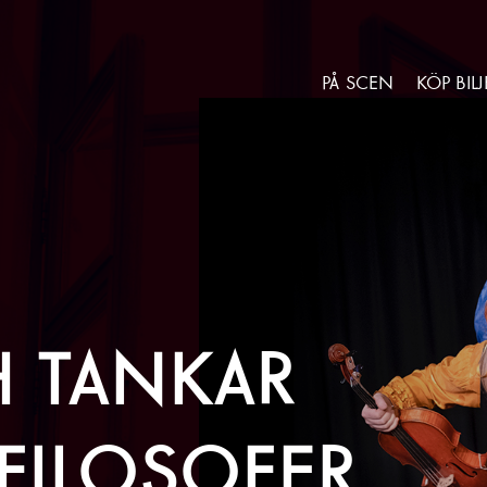
Gå till huvudinnehåll
Gå till sidfot
PÅ SCEN
KÖP BILJ
 TANKAR
FILOSOFER