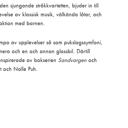
den sjungande stråkkvartetten, bjuder in till
velse av klassisk musik, välkända låtar, och
eraktion med barnen.
empo av upplevelser så som pukslagssymfoni,
era och en och annan glassbil. Därtill
inspirerade av bokserien
Sandvargen
och
et och Nalle Puh.