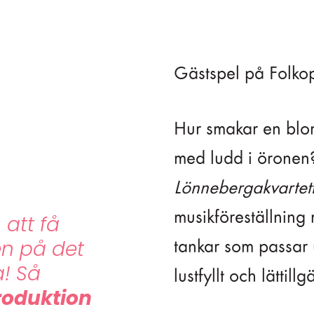
Gästspel på Folko
Hur smakar en blo
med ludd i öronen?
Lönnebergakvartet
musikföreställning
 att få
en på det
tankar som passar 
! Så
lustfyllt och lättill
troduktion