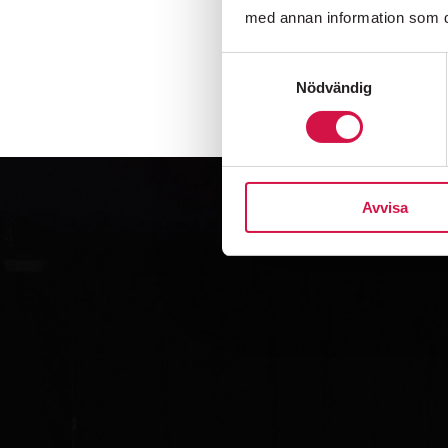
med annan information som du 
Samtyckesval
Nödvändig
Avvisa
Folkoperan
Biljetter:
08-