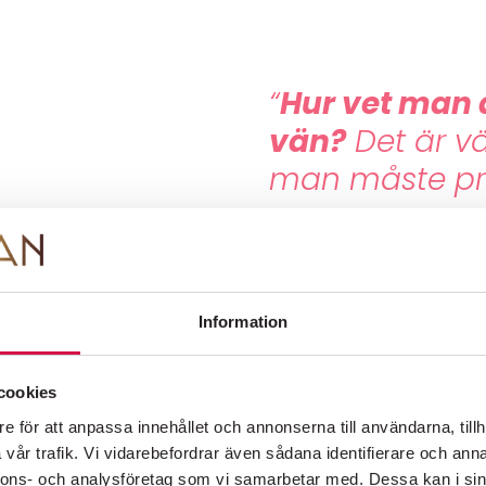
FOLKOPERANS NYHETSBREV
“
Hur vet man 
Information om premiärer, evenemang och
vän?
Det är v
erbjudanden skickas regelbundet.
Integritetspolicy
man måste pr
Ur Sandvargen
“Man kan var
Information
fast man är li
PÅ SCEN
KÖP BILJETTER
OM FOLKOPERAN
KONTAKT
Ur Muminpappans me
cookies
e för att anpassa innehållet och annonserna till användarna, tillh
vår trafik. Vi vidarebefordrar även sådana identifierare och anna
nnons- och analysföretag som vi samarbetar med. Dessa kan i sin