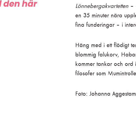
d den här
Lönnebergakvartetten
– 
en 35 minuter nära upple
fina funderingar – i int
Häng med i ett flödigt t
blommig falukorv, Haban
kommer tankar och ord 
filosofer som Mumintroll
Foto: Johanna Aggestam