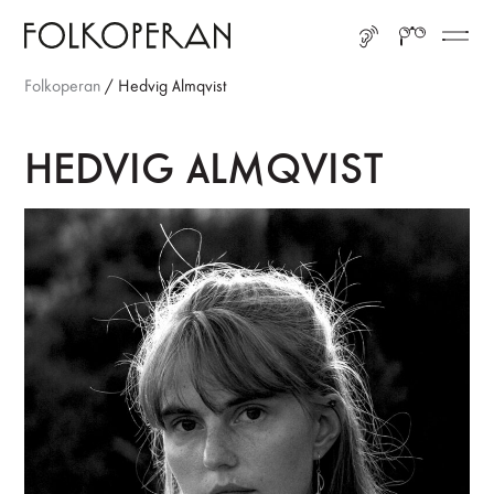
Gå till huvudinnehåll
Gå till sidfot
LYSSNA
SÖK
ME
Folkoperan
/
Hedvig Almqvist
HEDVIG ALMQVIST