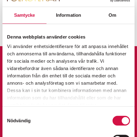
Tillbaka till TurboOpera
Samtycke
Information
Om
FOLKOPERANS
NYHETSBREV
Denna webbplats använder cookies
Information om premiärer, evenemang och
erbjudanden skickas regelbundet.
Vi använder enhetsidentifierare för att anpassa innehållet
Integritetspolicy
och annonserna till användarna, tillhandahålla funktioner
KALENDARIUM
för sociala medier och analysera vår trafik. Vi
vidarebefordrar även sådana identifierare och annan
SKICKA
information från din enhet till de sociala medier och
K
annons- och analysföretag som vi samarbetar med.
FOLKOPERAN FOAJÉ: ANKI SVAN &
Dessa kan i sin tur kombinera informationen med annan
ö
ÄLSKARNA
information som du har tillhandahållit eller som de har
PÅ SCEN
KÖP BILJETTER
OM FOLKOPERAN
KÖP
fredag 11 september 2026
p
samlat in när du har använt deras tjänster.
KONTAKT
18:00
b
Samtyckesval
Nödvändig
i
l
JAG ÄR ULLA WINBLAD URPREMIÄR