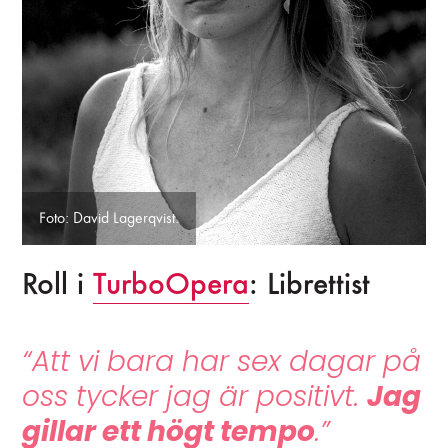
Foto: David Lagerqvist.
Roll i
TurboOpera
: Librettist
“Att vi bara har sex dagar på
oss tycker jag är positivt.
Jag
gillar ett högt tempo
.”