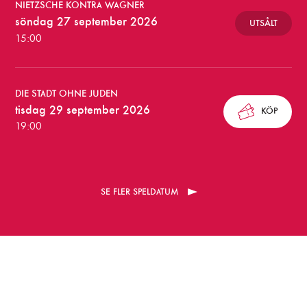
l
NIETZSCHE KONTRA WAGNER
söndag 27 september 2026
UTSÅLT
l
15:00
n
i
DIE STADT OHNE JUDEN
n
tisdag 29 september 2026
KÖP
g
19:00
a
r
SE FLER SPELDATUM