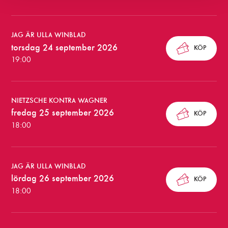
m
m
a
JAG ÄR ULLA WINBLAD
torsdag 24 september 2026
KÖP
n
19:00
d
e
NIETZSCHE KONTRA WAGNER
f
fredag 25 september 2026
KÖP
ö
18:00
r
e
JAG ÄR ULLA WINBLAD
s
lördag 26 september 2026
KÖP
18:00
t
ä