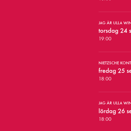
k
o
JAG ÄR ULLA WI
m
torsdag 24 
m
19:00
a
n
NIETZSCHE KON
fredag 25 
d
18:00
e
f
JAG ÄR ULLA WI
ö
lördag 26 
r
18:00