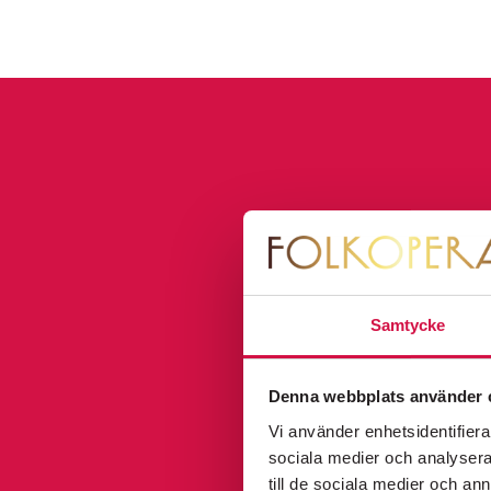
K
FOLKOPERAN FOA
Samtycke
ö
fredag 11 s
p
18:00
Denna webbplats använder 
b
Vi använder enhetsidentifierar
i
sociala medier och analysera 
JAG ÄR ULLA WI
till de sociala medier och a