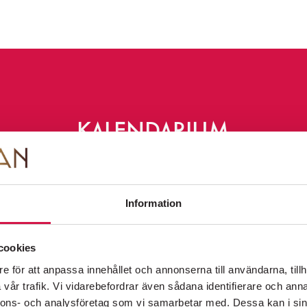
FOLKOPERANS NYHETSBREV
Information om premiärer, evenemang och
erbjudanden skickas regelbundet.
Integritetspolicy
KALENDARIUM
JÉ: ANKI SVAN & ÄLSKARNA
Information
eptember 2026
PÅ SCEN
KÖP BILJETTER
OM FOLKOPERAN
KONTAKT
cookies
e för att anpassa innehållet och annonserna till användarna, tillh
vår trafik. Vi vidarebefordrar även sådana identifierare och anna
NBLAD URPREMIÄR
nnons- och analysföretag som vi samarbetar med. Dessa kan i sin