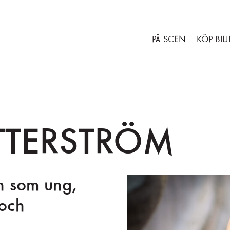
Gå till huvudinnehåll
Gå till sidfot
PÅ SCEN
KÖP BILJ
ETTERSTRÖM
n som ung,
 och