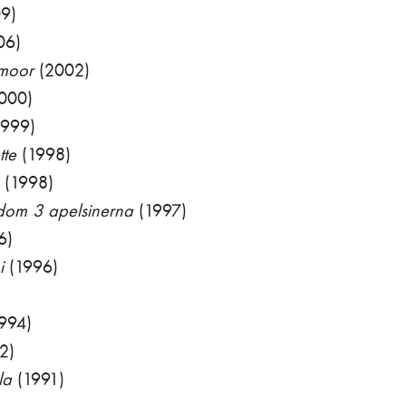
9)
06)
rmoor
(2002)
000)
999)
tte
(1998)
(1998)
l dom 3 apelsinerna
(1997)
6)
i
(1996)
994)
2)
la
(1991)