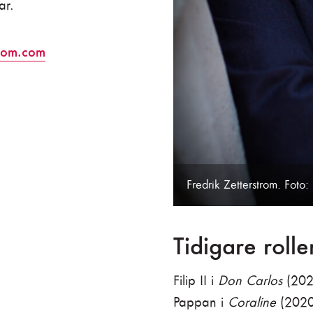
ar.
trom.com
Fredrik Zetterstrom. Foto: 
Tidigare roll
Filip II i
Don Carlos
(202
Pappan i
Coraline
(2020