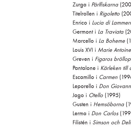
Zurga i
Pärlfiskarna
(200
Titelrollen i
Rigoletto
(20
Enrico i
Lucia di Lamme
Germont i
La Traviata
(2
Marcello i
La Boheme
(1
Louis XVI i
Marie Antoine
Greven i
Figaros bröllop
Pantalone i
Kärleken til
Escamillo i
Carmen
(199
Leporello i
Don Giovann
Jago i
Otello
(1995)
Gusten i
Hemsöborna
(1
Lerma i
Don Carlos
(199
Filistén i
Simson och Deli