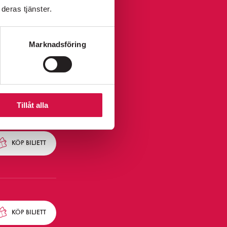
UTSÅLT
deras tjänster.
Marknadsföring
KÖP
BILJETT
Tillåt alla
KÖP
BILJETT
KÖP
BILJETT