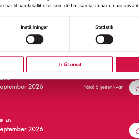
september 2026
har tillhandahållit eller som de har samlat in när du har använt 
Inställningar
Statistik
NBLAD
eptember 2026
SÖDERMALMS MEST HÖGLJUDDA GRANNE SEDAN 1976
Tillåt urval
NBLAD
september 2026
Fåtal biljetter kvar
, Hornsgatan 72,
118 21 Stockholm
616 07 50
NBLAD
september 2026