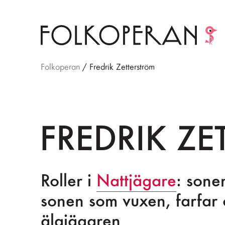
Folkoperan
/
Fredrik Zetterström
FREDRIK Z
Roller i
Nattjägare
: sone
sonen som vuxen, farfar
älgjägaren