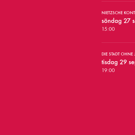
e
s
NIETZSCHE KON
söndag 27 
t
15:00
ä
l
DIE STADT OHNE
l
tisdag 29 s
19:00
n
i
n
g
a
r