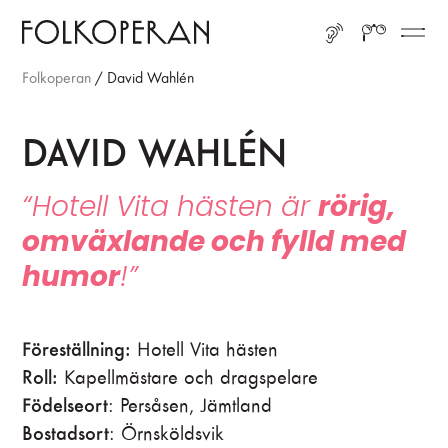
Gå till huvudinnehåll
Gå till sidfot
LYSSNA
SÖK
ME
Folkoperan
/
David Wahlén
DAVID WAHLÉN
“Hotell Vita hästen är
rörig,
omväxlande och fylld med
humor
!”
Föreställning:
Hotell Vita hästen
Roll:
Kapellmästare och dragspelare
Födelseort
: Persåsen, Jämtland
Bostadsort
: Örnsköldsvik