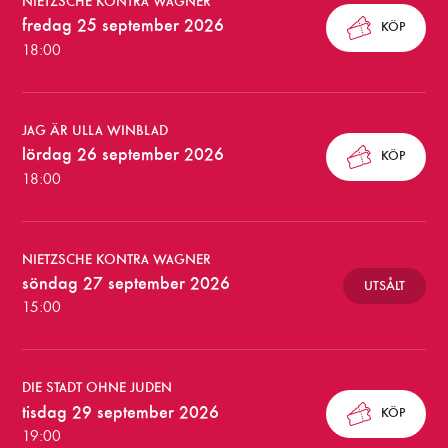
NIETZSCHE KONTRA WAGNER
f
fredag 25 september 2026
KÖP
ö
18:00
r
e
JAG ÄR ULLA WINBLAD
s
lördag 26 september 2026
KÖP
18:00
t
ä
l
NIETZSCHE KONTRA WAGNER
söndag 27 september 2026
UTSÅLT
l
15:00
n
i
DIE STADT OHNE JUDEN
n
tisdag 29 september 2026
KÖP
g
19:00