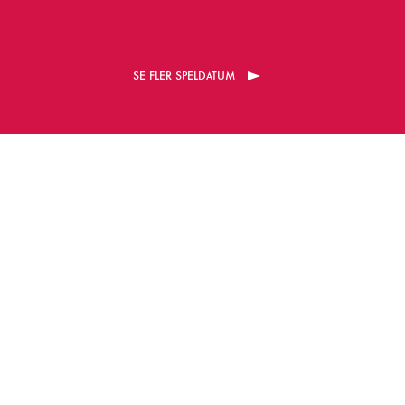
a
r
SE FLER SPELDATUM