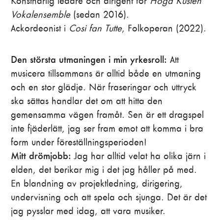
Konstnärlig ledare och dirigent för
Höga Kusten
Vokalensemble
(sedan 2016).
Ackordeonist i
Cosi fan Tutte
, Folkoperan (2022).
Den största utmaningen i min yrkesroll:
Att
musicera tillsammans är alltid både en utmaning
och en stor glädje. När fraseringar och uttryck
ska sättas handlar det om att hitta den
gemensamma vägen framåt. Sen är ett dragspel
inte fjäderlätt, jag ser fram emot att komma i bra
form under föreställningsperioden!
Mitt drömjobb:
Jag har alltid velat ha olika järn i
elden, det berikar mig i det jag håller på med.
En blandning av projektledning, dirigering,
undervisning och att spela och sjunga. Det är det
jag pysslar med idag, att vara musiker.