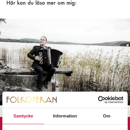
Här kan du läsa mer om mig:
Foto: Leif Wikberg
Samtycke
Information
Om
FOLKOPERANS
NYHETSBREV