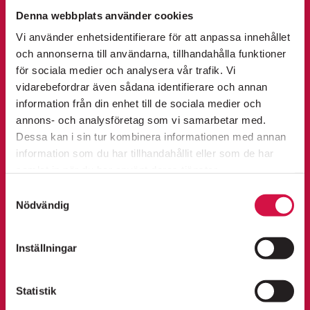
KALENDARIUM
Denna webbplats använder cookies
Information om premiärer, evenemang och
erbjudanden skickas regelbundet.
Vi använder enhetsidentifierare för att anpassa innehållet
K
Integritetspolicy
och annonserna till användarna, tillhandahålla funktioner
FOLKOPERAN FOAJÉ: ANKI SVAN &
ö
för sociala medier och analysera vår trafik. Vi
ÄLSKARNA
vidarebefordrar även sådana identifierare och annan
KÖP
fredag 11 september 2026
p
SKICKA
information från din enhet till de sociala medier och
18:00
b
annons- och analysföretag som vi samarbetar med.
Dessa kan i sin tur kombinera informationen med annan
i
information som du har tillhandahållit eller som de har
PÅ SCEN
KÖP BILJETTER
OM FOLKOPERAN
l
JAG ÄR ULLA WINBLAD URPREMIÄR
samlat in när du har använt deras tjänster.
KONTAKT
torsdag 17 september 2026
UTSÅLT
j
Samtyckesval
19:00
Nödvändig
e
t
Inställningar
JAG ÄR ULLA WINBLAD
t
lördag 19 september 2026
KÖP
SÖDERMALMS MEST HÖGLJUDDA GRANNE SEDAN 1976
e
18:00
Statistik