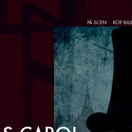
Gå till huvudinnehåll
Gå till sidfot
PÅ SCEN
KÖP BILJ