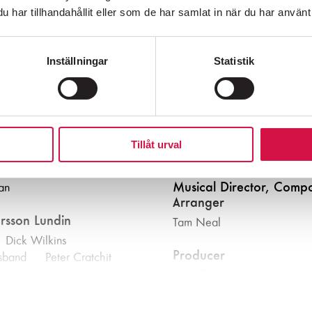
har tillhandahållit eller som de har samlat in när du har använt 
Inställningar
Statistik
Production team
SÖDERMALMS MEST HÖGLJUDDA GRANNE SEDAN 1976
nny
Director
Tillåt urval
rley
|
Mr Fezziwig The
Pernilla Isedal
 Christmas Present
|
Musical Director, Comp
an
Arranger
rsson Lundin
Tam Neal
, Hornsgatan 72,
118 21 Stockholm
Dick Wilkins
616 07 50
Producer
usband
|
Peter Cratchit
Axel Ekblad
uckingham
Production Manager
hit
|
Mrs Fezziwig
|