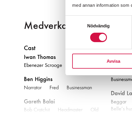
med annan information som du 
Samtyckesval
Medverkande
Nödvändig
Cast
Iwan Thomas
Peter Ke
Avvisa
Ebenezer Scrooge
Jacob Ma
spritit of
Ben Higgins
Businessm
Narrator
|
Fred
|
Businessman
David La
Folkoperan
Gareth Balai
Beggar
|
Biljetter:
08-
Belle’s h
Bob Cratchit
|
Headmaster
|
Old
Joe
Clare B
Hanna Isedal
Mrs Cratc