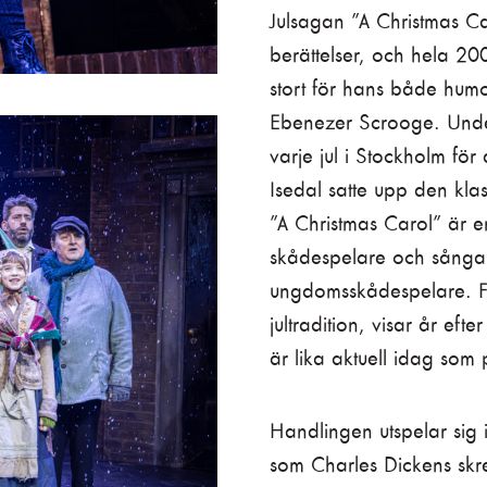
Julsagan ”A Christmas C
berättelser, och hela 200 
stort för hans både humor
Ebenezer Scrooge. Under 
varje jul i Stockholm för 
Isedal satte upp den klass
”A Christmas Carol” är e
skådespelare och sångar
ungdomsskådespelare. För
jultradition, visar år ef
är lika aktuell idag som
Handlingen utspelar sig 
som Charles Dickens skre