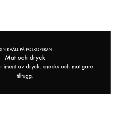
Jacob Tormod-Julin
Set Design & Props
Ditte Edin
Production Technical Manager
Martin Bejting
DIN KVÄLL PÅ FOLKOPERAN
Mat och dryck
ortiment av dryck, snacks och matigare
tilltugg.