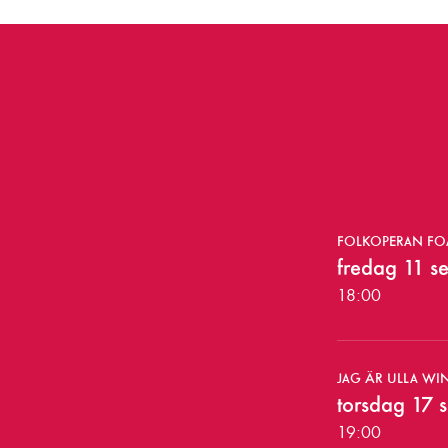
K
FOLKOPERAN FOA
ö
fredag 11 s
p
18:00
b
i
JAG ÄR ULLA WI
torsdag 17 
l
19:00