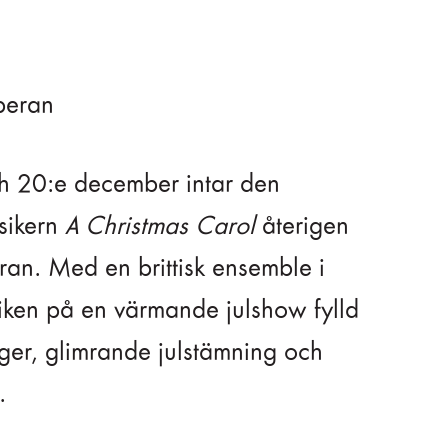
peran
h 20:e december intar den
ssikern
A Christmas Carol
återigen
an. Med en brittisk ensemble i
iken på en värmande julshow fylld
ger, glimrande julstämning och
.