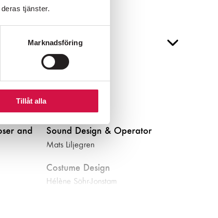
deras tjänster.
Marknadsföring
Light Design
Tillåt alla
Mikael Kratt
oser and
Sound Design & Operator
Mats Liljegren
Costume Design
Hélène Söhr-Jonstam
Audio Consultant