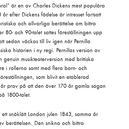
arol” är en av Charles Dickens mest populära
år efter Dickens födelse är intresset fortsatt
istiska och allvarliga berättelse om bittra
80- och 90-talet sattes föreställningen upp
att sedan väckas till liv igen när Pernilla
iska historien i ny regi. Pernillas version av
n genuin musikteaterversion med brittiska
e i rollerna samt med flera barn- och
eställningen, som blivit en etablerad
ter år prov på att den över 170 år gamla sagan
 på 1800-talet.
i ett snöklätt London julen 1843, samma år
v berättelsen. Den snikna och bittra