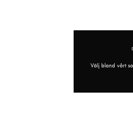
ndress
Lovisa Holmquist
BA
Choreographer
Boy Scrooge
|
Tiny Tim
Hanna Isedal
Musician
BA
Carina E Nilsson
Little Fan
|
Belinda
Ignorance
Välj bland vårt s
ang
Christmas Yet to come
|
zziwig
|
Ensemble