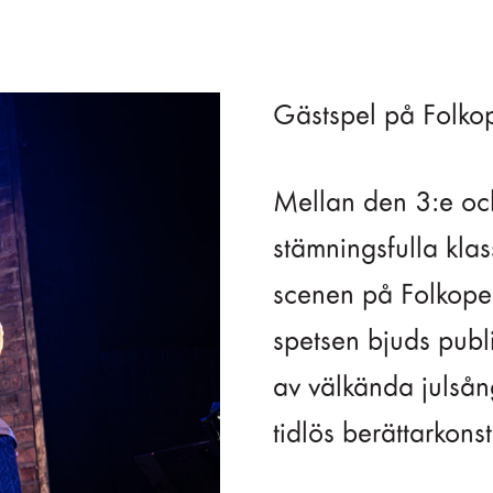
Gästspel på Folko
Mellan den 3:e oc
stämningsfulla kla
scenen på Folkoper
spetsen bjuds publ
av välkända julsån
tidlös berättarkonst