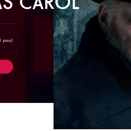
AS CAROL
l. paus)