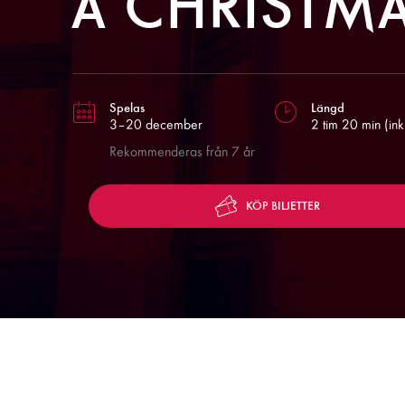
A CHRISTM
Spelas
Längd
3–20 december
2 tim 20 min (ink
Rekommenderas från 7 år
KÖP BILJETTER