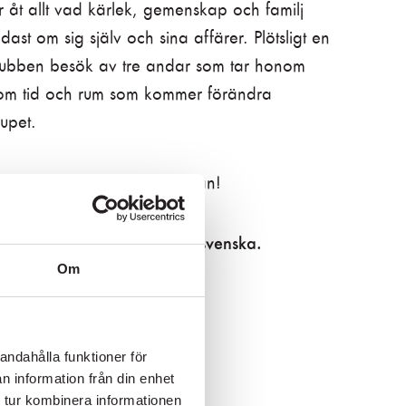
 åt allt vad kärlek, gemenskap och familj
ast om sig själv och sina affärer. Plötsligt en
a gubben besök av tre andar som tar honom
om tid och rum som kommer förändra
jupet.
k julupplevelse på Folkoperan!
SKICKA
 på engelska, ej textad på svenska.
Om
andahålla funktioner för
n information från din enhet
 tur kombinera informationen