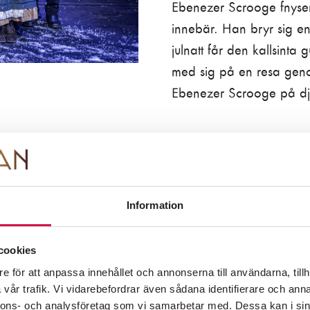
Ebenezer Scrooge fnyser
innebär. Han bryr sig end
FOLKOPERANS NYHETSBREV
julnatt får den kallsint
Information om premiärer, evenemang och
med sig på en resa gen
erbjudanden skickas regelbundet.
Integritetspolicy
Ebenezer Scrooge på d
Välkommen till en magis
Föreställningen framförs
Performed in English.
Information
PÅ SCEN
KÖP BILJETTER
OM FOLKOPERAN
KONTAKT
cookies
e för att anpassa innehållet och annonserna till användarna, tillh
vår trafik. Vi vidarebefordrar även sådana identifierare och anna
nnons- och analysföretag som vi samarbetar med. Dessa kan i sin