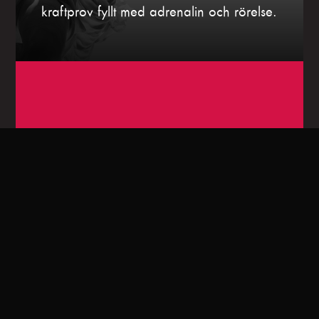
kraftprov fyllt med adrenalin och rörelse.
DIN KVÄLL PÅ FOLKOPERAN
Mat och dryck
Njut av mat och dryck på Bar Central i
samband med ditt operabesök.