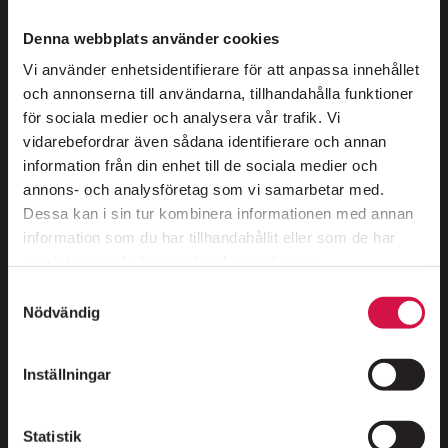
NYHETSBREV
Denna webbplats använder cookies
Information om premiärer, evenemang och
erbjudanden skickas regelbundet.
Vi använder enhetsidentifierare för att anpassa innehållet
Integritetspolicy
och annonserna till användarna, tillhandahålla funktioner
för sociala medier och analysera vår trafik. Vi
vidarebefordrar även sådana identifierare och annan
SKICKA
information från din enhet till de sociala medier och
annons- och analysföretag som vi samarbetar med.
Dessa kan i sin tur kombinera informationen med annan
information som du har tillhandahållit eller som de har
PÅ SCEN
KÖP BILJETTER
OM FOLKOPERAN
samlat in när du har använt deras tjänster.
KONTAKT
Samtyckesval
Nödvändig
Inställningar
SÖDERMALMS MEST HÖGLJUDDA GRANNE SEDAN 1976
Statistik