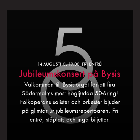
14 AUGUSTI KL 19.00. FRI ENTRÉ!
Jubileumskonsert på Bysis
Välkommen till Bysistorget för att fira
Södermalms mest högljudda 50-åring!
Folkoperans solister och orkester bjuder
på glimtar ur jubileumsrepertoaren. Fri
entré, ståplats och inga biljetter.