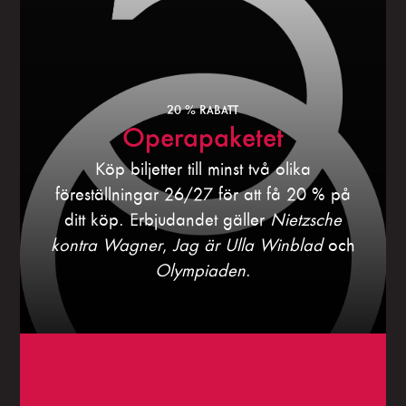
20 % RABATT
Operapaketet
Köp biljetter till minst två olika
föreställningar 26/27 för att få 20 % på
ditt köp. Erbjudandet gäller
Nietzsche
kontra Wagner
,
Jag är Ulla Winblad
och
Olympiaden
.