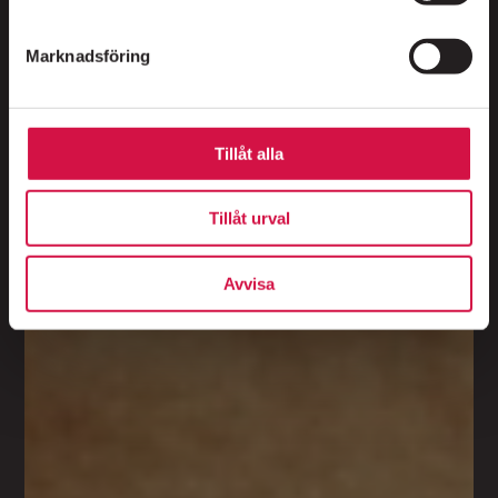
Marknadsföring
Folkoperan, Hornsgatan 72,
118 21 Stockholm
Biljetter:
08-616 07 50
Tillåt alla
Tillåt urval
Avvisa